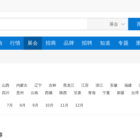
购
行情
展会
招商
品牌
招聘
知道
专题
山西
内蒙古
辽宁
吉林
黑龙江
江苏
浙江
安徽
福建
四川
贵州
云南
西藏
陕西
甘肃
青海
宁夏
新疆
台湾
7月
8月
9月
10月
11月
12月
容