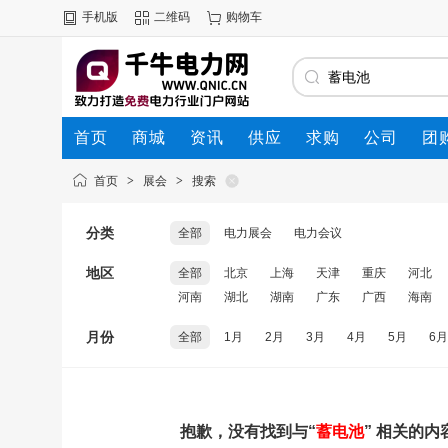
手机版
二维码
购物车
首页
商城
资讯
供应
求购
公司
团
首页
>
展会
>
搜索
分类
全部
电力展会
电力会议
地区
全部
北京
上海
天津
重庆
河北
河南
湖北
湖南
广东
广西
海南
月份
全部
1月
2月
3月
4月
5月
6月
抱歉，没有找到与“
蓄电池
” 相关的内