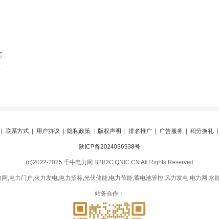
等
索
|
联系方式
|
用户协议
|
隐私政策
|
版权声明
|
排名推广
|
广告服务
|
积分换礼
陕ICP备2024036938号
(c)2022-2025 千牛电力网 B2B2C QNIC.CN All Rights Reserved
网,电力门户,火力发电,电力招标,光伏储能,电力节能,蓄电池管控,风力发电,电力网,水能
站务合作：