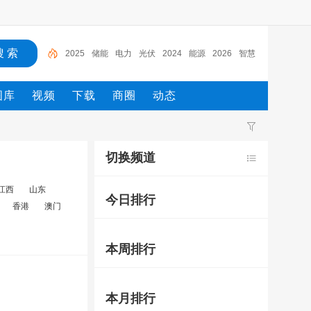
2025
储能
电力
光伏
2024
能源
2026
智慧
展览会
第十四届
图库
视频
下载
商圈
动态
切换频道
江西
山东
今日排行
香港
澳门
本周排行
本月排行