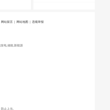
|
网站留言
|
网站地图
|
违规举报
发电,储能,新能源
，防止上当。