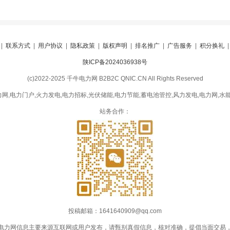
|
联系方式
|
用户协议
|
隐私政策
|
版权声明
|
排名推广
|
广告服务
|
积分换礼
陕ICP备2024036938号
(c)2022-2025 千牛电力网 B2B2C QNIC.CN All Rights Reserved
网,电力门户,火力发电,电力招标,光伏储能,电力节能,蓄电池管控,风力发电,电力网,水能
站务合作：
投稿邮箱：1641640909@qq.com
电力网信息主要来源互联网或用户发布，请甄别真假信息，核对准确，提倡当面交易