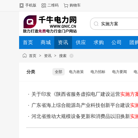
手机版
二维码
购物车
首页
商城
资讯
供应
求购
公司
团
首页
>
资讯
>
搜索
分类
全部
电力政策
电力招标
电力要闻
电
关于印发《陕西省服务虚拟电厂建设运营
实施方
广东省海上综合能源岛产业科技创新平台建设
实
河北省推动大规模设备更新和消费品以旧换新
实