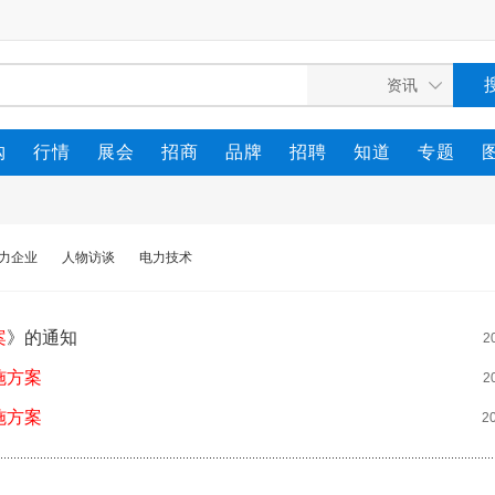
购
行情
展会
招商
品牌
招聘
知道
专题
力企业
人物访谈
电力技术
案
》的通知
2
施方案
2
施方案
2