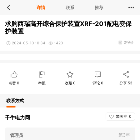
详情
联系
推荐
求购西瑞高开综合保护装置XRF-201配电变保
护装置
0报价
2024-05-10 10:34
1420
点赞
0
举报
收藏
0
评论
0
分享
53
联系方式
加关注
0
千牛电力网
第3年
管理员