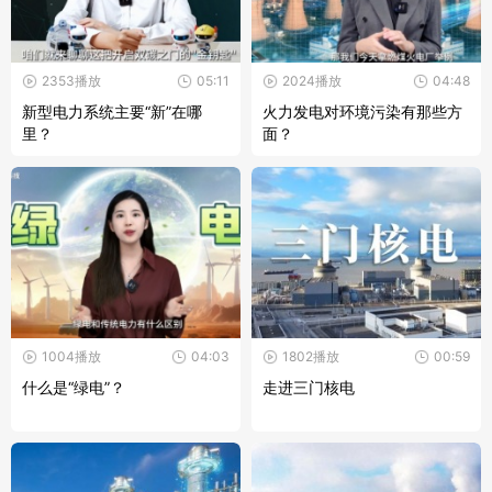
2353播放
05:11
2024播放
04:48
新型电力系统主要“新”在哪
火力发电对环境污染有那些方
里？
面？
1004播放
04:03
1802播放
00:59
什么是“绿电”？
走进三门核电