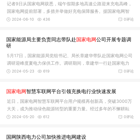
记者9日从国家电网获悉，端午假期多地高速公路迎来充电高峰，
国家电网提前部署，多措并举做好充电保障服务。据国家电网智
慧车联
2024-06-10
436
0评论
国家能源局主要负责同志带队赴
国家电网
公司开展专题调
研
5月17日，国家能源局党组书记、局长章建华带队赴国家电网公司
调研迎峰度夏电力保供工作。调研期间，章建华一行赴国家电力
调度控
2024-05-23
619
0评论
国家电网
智慧车联网平台引领充换电行业快速发展
近日，国家电网智慧车联网平台用户规模再创新高，突破3000万
大关，成为推动绿色能源转型的重要力量。经过多年的不懈耕耘
和积极投
2024-05-20
612
0评论
国网陕西电力公司加快推进电网建设