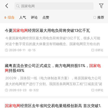
综合
人气
评论
点赞
推荐
今夏
国家电网
经营区最大用电负荷将突破13亿千瓦
今夏国家电网经营区最大用电负荷将突破13亿千瓦，很多人可能
对这个数字背后的庞大体量没有明确概念。国家电网官方给出的
最新研判
2026-06-11
15
0评论
藏粤直流合资公司正式成立，南方电网持股51%，
国家电
网
持股49%
2002年，国务院一纸《电力体制改革方案》，将原国家电力公司
庞大的电网资产进行了分割。我国首条两网互联工程“江城直流”诞
生于
2026-03-23
322
0评论
国家电网
经营区去年省间交易电量规模创新高 首次突破1.