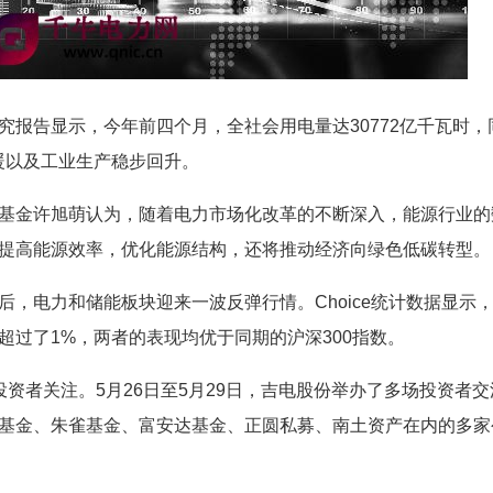
报告显示，今年前四个月，全社会用电量达30772亿千瓦时，
暖以及工业生产稳步回升。
基金许旭萌认为，随着电力市场化改革的不断深入，能源行业的
提高能源效率，优化能源结构，还将推动经济向绿色低碳转型。
，电力和储能板块迎来一波反弹行情。Choice统计数据显示
超过了1%，两者的表现均优于同期的沪深300指数。
投资者关注。5月26日至5月29日，吉电股份举办了多场投资者交
基金、朱雀基金、富安达基金、正圆私募、南土资产在内的多家