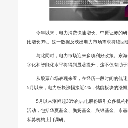
今年以来，电力消费快速增长。中原证券的研究
比增长9%。这一数据反映出电力市场需求持续回
与此同时，电力市场迎来多项利好政策。东海
字化和智能化水平将得到显著提升，这不仅有助于
从股票市场表现来看，在经历一段时间的低迷后
5月以来，电力板块涨幅接近4%，储能板块的涨幅
5月以来涨幅超30%的吉电股份吸引众多机构
活动，包括华夏基金、鹏扬基金、兴银基金、永赢
私募机构上门调研。