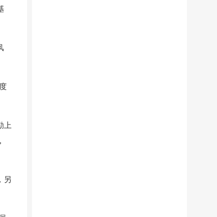
基
风
度
励上
，
，另