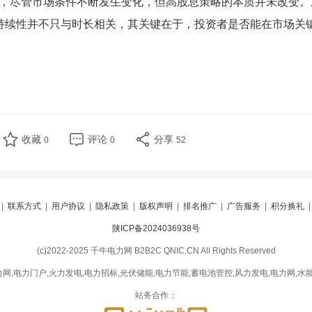
，尽管市场条件不断发生变化，但高股息策略的本质并未改变。
持续性并不只与时长相关，其关键在于，投资者是否能在市场关
收藏
评论
分享
0
0
52
|
联系方式
|
用户协议
|
隐私政策
|
版权声明
|
排名推广
|
广告服务
|
积分换礼
陕ICP备2024036938号
(c)2022-2025 千牛电力网 B2B2C QNIC.CN All Rights Reserved
网,电力门户,火力发电,电力招标,光伏储能,电力节能,蓄电池管控,风力发电,电力网,水能
站务合作：