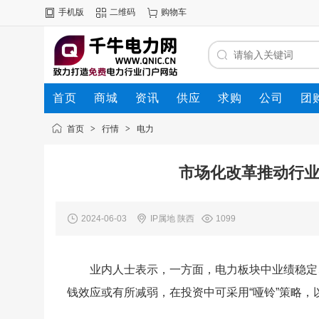
手机版
二维码
购物车
首页
商城
资讯
供应
求购
公司
团
首页
>
行情
>
电力
市场化改革推动行业
2024-06-03
IP属地 陕西
1099
业内人士表示，一方面，电力板块中业绩稳定
钱效应或有所减弱，在投资中可采用“哑铃”策略，