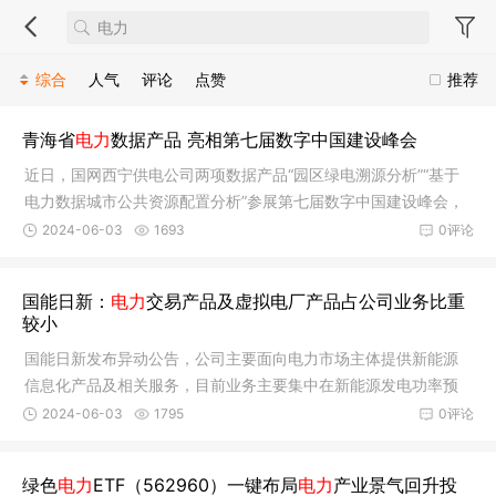
综合
人气
评论
点赞
推荐
青海省
电力
数据产品 亮相第七届数字中国建设峰会
近日，国网西宁供电公司两项数据产品“园区绿电溯源分析”“基于
电力数据城市公共资源配置分析”参展第七届数字中国建设峰会，
展
2024-06-03
1693
0评论
国能日新：
电力
交易产品及虚拟电厂产品占公司业务比重
较小
国能日新发布异动公告，公司主要面向电力市场主体提供新能源
信息化产品及相关服务，目前业务主要集中在新能源发电功率预
测和新能
2024-06-03
1795
0评论
绿色
电力
ETF（562960）一键布局
电力
产业景气回升投