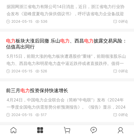
据国网浙江省电力有限公司14日消息，近日，浙江省电力行业协
会发布《迎峰度夏电力保供倡议书》，呼吁该省电力企业备战迎
峰度夏。
2024-05-15
536
0评论
电力
板块大涨后回撤 乐山
电力
、西昌
电力
披露交易风险：
估值高出同行
5月15日，前期大涨的电力板块遭遇股价“重锤”，前期领涨股乐山
电力、西昌电力和明星电力盘中逼近跌停或者直接跌停。值得一
提的
2024-05-15
526
0评论
前三月
电力
投资保持快速增长
4月24日，中国电力企业联合会（简称“中电联”）发布《2024年
一季度全国电力供需形势分析预测报告》。《报告》显示，2024
年一季
2024-05-15
517
0评论