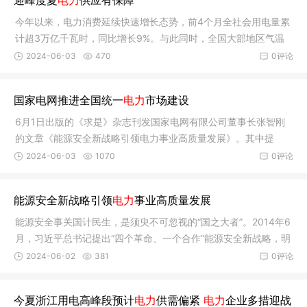
迎峰度夏
电力
供应有保障
今年以来，电力消费延续快速增长态势，前4个月全社会用电量累
计超3万亿千瓦时，同比增长9%。与此同时，全国大部地区气温
偏高。迎
2024-06-03
470
0评论
国家电网推进全国统一
电力
市场建设
6月1日出版的《求是》杂志刊发国家电网有限公司董事长张智刚
的文章《能源安全新战略引领电力事业高质量发展》。其中提
出，统一开
2024-06-03
1070
0评论
能源安全新战略引领
电力
事业高质量发展
能源安全事关国计民生，是须臾不可忽视的“国之大者”。2014年6
月，习近平总书记提出“四个革命、一个合作”能源安全新战略，明
2024-06-02
381
0评论
今夏浙江用电高峰段预计
电力
供需偏紧
电力
企业多措迎战