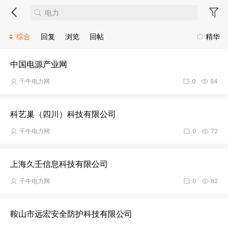
综合
回复
浏览
回帖
精华
中国电源产业网
千牛电力网
0
84
科艺巢（四川）科技有限公司
千牛电力网
0
72
上海久壬信息科技有限公司
千牛电力网
0
82
鞍山市远宏安全防护科技有限公司