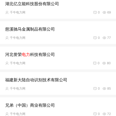
湖北亿立能科技股份有限公司
千牛电力网
0
69
慈溪驰马金属制品有限公司
千牛电力网
0
77
河北誉荣
电力
科技有限公司
千牛电力网
0
80
福建新大陆自动识别技术有限公司
千牛电力网
0
85
兄弟（中国）商业有限公司
千牛电力网
0
72