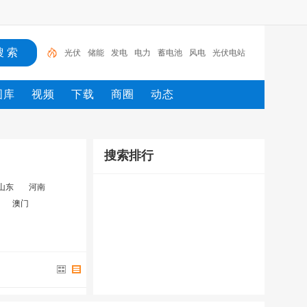
光伏
储能
发电
电力
蓄电池
风电
光伏电站
车
汽轮机
充电桩
图库
视频
下载
商圈
动态
搜索排行
山东
河南
澳门