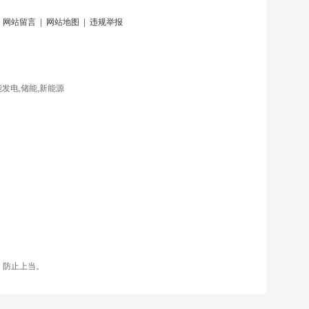
|
网站留言
|
网站地图
|
违规举报
发电,储能,新能源
，防止上当。