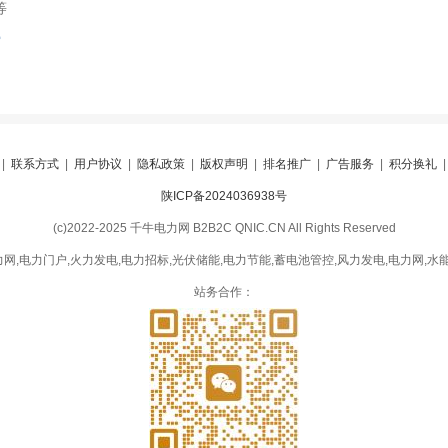
等
索
|
联系方式
|
用户协议
|
隐私政策
|
版权声明
|
排名推广
|
广告服务
|
积分换礼
陕ICP备2024036938号
(c)2022-2025 千牛电力网 B2B2C QNIC.CN All Rights Reserved
网,电力门户,火力发电,电力招标,光伏储能,电力节能,蓄电池管控,风力发电,电力网,水能
站务合作：