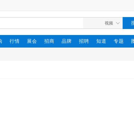
购
行情
展会
招商
品牌
招聘
知道
专题