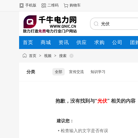
手机版
二维码
购物车
首页
商城
资讯
供应
求购
公司
团
首页
>
视频
>
搜索
分类
全部
宣传交流
知识学习
抱歉，没有找到与“
光伏
” 相关的内容
建议您：
• 检查输入的文字是否有误