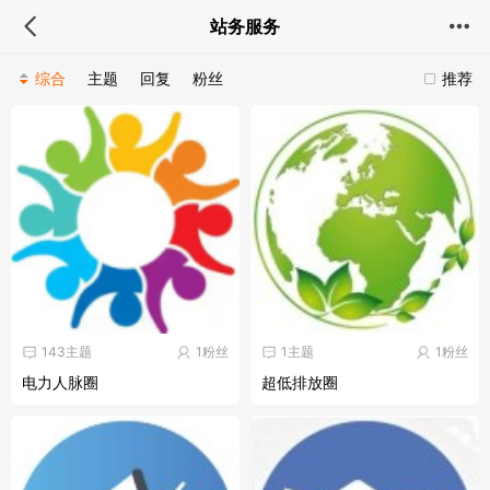
站务服务
综合
主题
回复
粉丝
推荐
143主题
1粉丝
1主题
1粉丝
电力人脉圈
超低排放圈