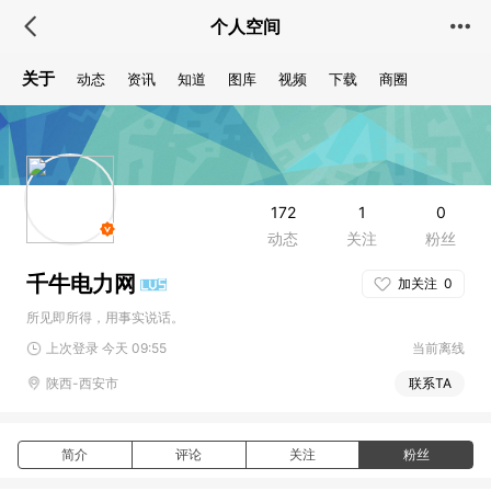
个人空间
关于
动态
资讯
知道
图库
视频
下载
商圈
172
1
0
动态
关注
粉丝
千牛电力网
加关注
0
所见即所得，用事实说话。
上次登录 今天 09:55
当前离线
陕西-西安市
联系TA
简介
评论
关注
粉丝