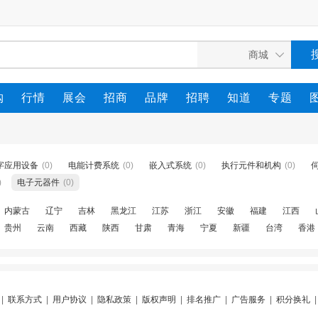
购
行情
展会
招商
品牌
招聘
知道
专题
字应用设备
(0)
电能计费系统
(0)
嵌入式系统
(0)
执行元件和机构
(0)
)
电子元器件
(0)
内蒙古
辽宁
吉林
黑龙江
江苏
浙江
安徽
福建
江西
贵州
云南
西藏
陕西
甘肃
青海
宁夏
新疆
台湾
香港
|
联系方式
|
用户协议
|
隐私政策
|
版权声明
|
排名推广
|
广告服务
|
积分换礼