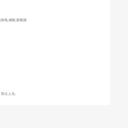
发电,储能,新能源
，防止上当。