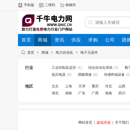
手机版
二维码
购物车
首页
商城
资讯
供应
求购
公司
团
首页
>
商城
>
电力自动化
>
电子元器件
行业
工业控制及监控
(1)
综合自动化系统
(1)
数
低压电器
(0)
调频调速
(0)
传感终端设备
(0
地区
北京
上海
天津
重庆
河北
山西
湖北
湖南
广东
广西
海南
四川
网站首页
|
超低排放
|
关于我们