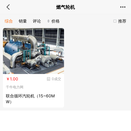
燃气轮机
综合
销量
评论
价格
推荐
￥1.00
0成交
千牛电力网
联合循环汽轮机（15~60M
W）