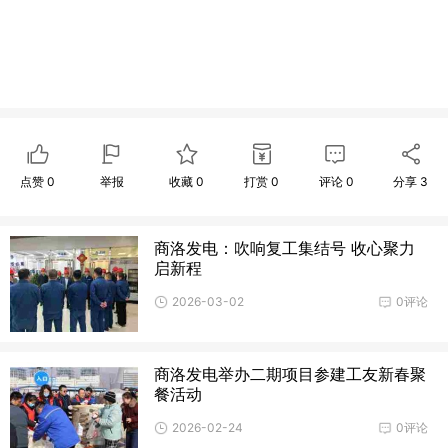
点赞
0
举报
收藏
0
打赏
0
评论
0
分享
3
商洛发电：吹响复工集结号 收心聚力
启新程
2026-03-02
0评论
商洛发电举办二期项目参建工友新春聚
餐活动
2026-02-24
0评论