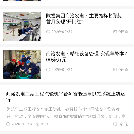
陕投集团商洛发电：主要指标超预期
首月实现“开门红”
2026-02-24
0评论
商洛发电：精细设备管理 实现年降本7
00余万元
2026-02-24
0评论
商洛发电二期工程汽轮机平台AI智能违章抓拍系统上线运
行
为筑牢二期工程安全施工防线，破解核心作业区域安全监管难
题，推动安全管理由“人工检查”向“智能防控”转型升级，近日，商
洛发
2026-02-24
300
0评论