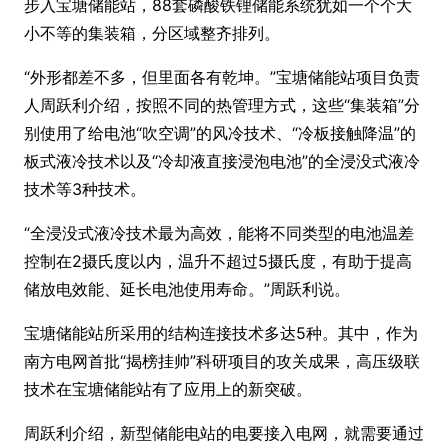
步入宝塘储能站，88套磷酸铁锂储能系统犹如一个个大
小不等的集装箱，分区域整齐排列。
“外形都差不多，但里面各有乾坤。”宝塘储能站项目负责
人周跃利介绍，按照不同的热管理方式，这些“集装箱”分
别使用了给电池“吹空调”的风冷技术、“冷板接触降温”的
板式液冷技术以及“冷却液直接浸泡电池”的全浸没式液冷
技术等3种技术。
“全浸没式液冷技术最为高效，能将不同类型的电池温差
控制在2摄氏度以内，温升不超过5摄氏度，有助于提高
储放电效能、延长电池使用寿命。”周跃利说。
宝塘储能站所采用的结构连接技术多达5种。其中，作为
南方电网首批“揭榜挂帅”科研项目的攻关成果，高压级联
技术在宝塘储能站有了应用上的新突破。
周跃利介绍，新型储能电站的电要接入电网，就需要通过