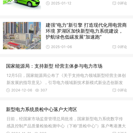
2025-01-12
0评论
建强“电力”新引擎 打造现代化用电营商
环境 罗湖区加快新型电力系统建设，
护航绿色低碳发展“加速跑”
2025-01-06
0评论
国家能源局：支持新型 经营主体参与电力市场
12月5日，国家能源局公布了《关于支持电力领域新型经营主体创
新发展的指导意见》，引导电力领域新技术新模式新业态创新发
展。所
2024-12-06
307
0评论
新型电力系统质检中心落户大湾区
日前，经国家市场监督管理总局批准，国家新型电力系统数字传
感及控制产品质量检验检测中心（下称“质检中心”）落户粤港澳大
湾区