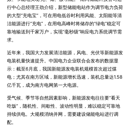
行中心总经理王劲介绍，新型储能电站作为调节电力负荷
的大型“充电宝”，可在用电低谷时利用风能、太阳能等清
洁能源进行“充电”，在用电高峰时将储存的“绿电”稳定可
靠地输送到千家万户，实现“毫秒级”响应电力系统调节需
求。
近年来，我国大力发展清洁能源，风电、光伏等新能源发
电装机量快速提升。中国电力企业联合会发布的数据显
示：截至6月底，我国新能源发电装机规模首次超过煤
电；尤其在南方区域，新能源增长迅速，装机总量达1.58
亿千瓦，成为南方电网第一大电源。
受气候、季节等自然因素影响，新能源发电往往要“看天
吃饭”，随机性、间歇性、波动性明显，难以稳定可靠地
持续供电。大规模消纳并网，需要建设储能电站进行调
配。