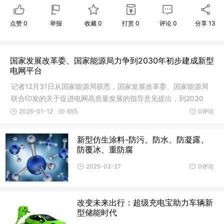
点赞
0
举报
收藏
0
打赏
0
评论
0
分享
13
国家发展改革委、国家能源局力争到2030年初步建成新型
电网平台
记者12月31日从国家能源局获悉，国家发展改革委、国家能源局
联合印发的关于促进电网高质量发展的指导意见提出，到2030
年，主干电
2026-01-12
655
0评论
新型仿生涂料-防污、防水、防凝露、
防覆冰、重防腐
2025-02-27
0评论
改变未来出行：超级充电宝助力车辆新
型储能时代