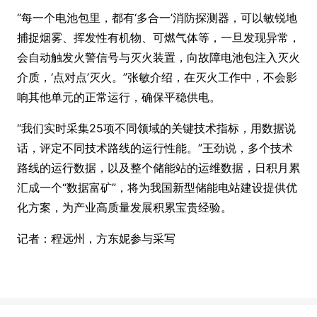
“每一个电池包里，都有‘多合一’消防探测器，可以敏锐地
捕捉烟雾、挥发性有机物、可燃气体等，一旦发现异常，
会自动触发火警信号与灭火装置，向故障电池包注入灭火
介质，‘点对点’灭火。”张敏介绍，在灭火工作中，不会影
响其他单元的正常运行，确保平稳供电。
“我们实时采集25项不同领域的关键技术指标，用数据说
话，评定不同技术路线的运行性能。”王劲说，多个技术
路线的运行数据，以及整个储能站的运维数据，日积月累
汇成一个“数据富矿”，将为我国新型储能电站建设提供优
化方案，为产业高质量发展积累宝贵经验。
记者：程远州，方东妮参与采写