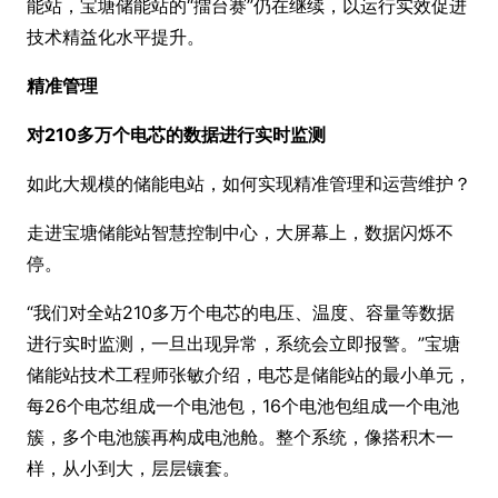
能站，宝塘储能站的“擂台赛”仍在继续，以运行实效促进
技术精益化水平提升。
精准管理
对210多万个电芯的数据进行实时监测
如此大规模的储能电站，如何实现精准管理和运营维护？
走进宝塘储能站智慧控制中心，大屏幕上，数据闪烁不
停。
“我们对全站210多万个电芯的电压、温度、容量等数据
进行实时监测，一旦出现异常，系统会立即报警。”宝塘
储能站技术工程师张敏介绍，电芯是储能站的最小单元，
每26个电芯组成一个电池包，16个电池包组成一个电池
簇，多个电池簇再构成电池舱。整个系统，像搭积木一
样，从小到大，层层镶套。