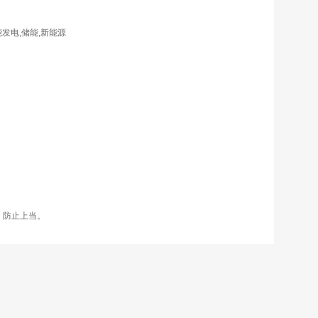
发电,储能,新能源
，防止上当。