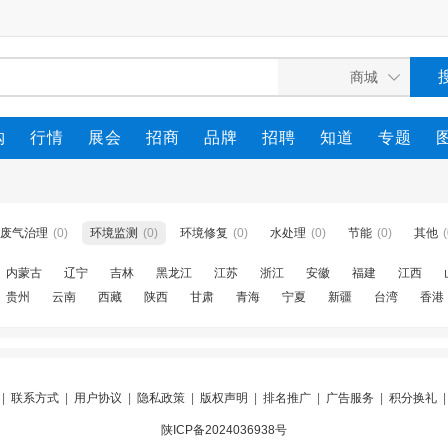
购
行情
展会
招商
品牌
招聘
知道
专题
废气治理
(0)
环境监测
(0)
环境修复
(0)
水处理
(0)
节能
(0)
其他
(
内蒙古
辽宁
吉林
黑龙江
江苏
浙江
安徽
福建
江西
贵州
云南
西藏
陕西
甘肃
青海
宁夏
新疆
台湾
香港
|
联系方式
|
用户协议
|
隐私政策
|
版权声明
|
排名推广
|
广告服务
|
积分换礼
陕ICP备2024036938号