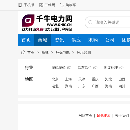
手机版
二维码
购物车
首页
商城
资讯
供应
求购
公司
团
首页
>
商城
>
环保节能
>
环境监测
行业
脱硫脱硝
(0)
除灰除尘
(0)
固废处理
(0)
地区
北京
上海
天津
重庆
河北
山西
湖北
湖南
广东
广西
海南
四川
网站首页
|
超低排放
|
关于我们