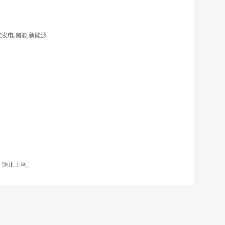
发电,储能,新能源
，防止上当。