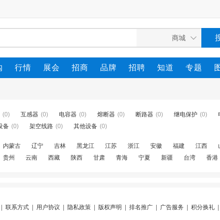
购
行情
展会
招商
品牌
招聘
知道
专题
(0)
互感器
(0)
电容器
(0)
熔断器
(0)
断路器
(0)
继电保护
(0)
设备
(0)
架空线路
(0)
其他设备
(0)
内蒙古
辽宁
吉林
黑龙江
江苏
浙江
安徽
福建
江西
贵州
云南
西藏
陕西
甘肃
青海
宁夏
新疆
台湾
香港
|
联系方式
|
用户协议
|
隐私政策
|
版权声明
|
排名推广
|
广告服务
|
积分换礼