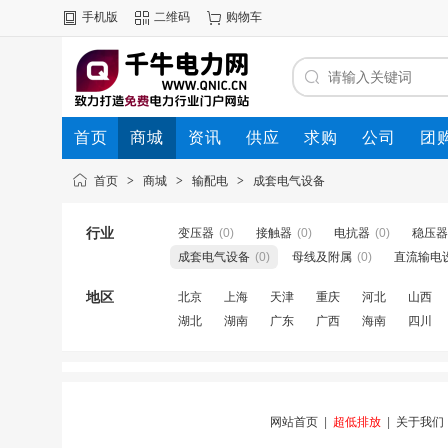
手机版
二维码
购物车
首页
商城
资讯
供应
求购
公司
团
首页
>
商城
>
输配电
>
成套电气设备
行业
变压器
(0)
接触器
(0)
电抗器
(0)
稳压器
成套电气设备
(0)
母线及附属
(0)
直流输电
地区
北京
上海
天津
重庆
河北
山西
湖北
湖南
广东
广西
海南
四川
网站首页
|
超低排放
|
关于我们