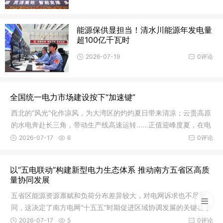
能源保供显担当！清水川能源年发电量
超100亿千瓦时
2026-07-19
0评论
全国统一电力市场建设按下“加速键”
西北的“风光”化作凉风，为大湾区的灼灼夏日带来清凉；云贵高原
的水电奔赴长三角，带动生产线高速运转……正值迎峰度夏，在电
力
2026-07-17
6
0评论
以“五电联动”构建新型电力生态体系 推动南方五省区高质
量协同发展
五省区能源资源禀赋和负荷分布差异较大，对电网诉求也不尽相
同，这决定了南方电网“十五五”时期促进区域协调发展的关键在于
让各
2026-07-17
5
0评论