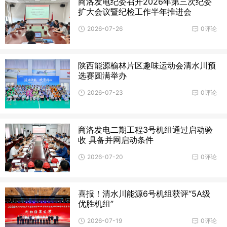
商洛发电纪委召开2026年第三次纪委
扩大会议暨纪检工作半年推进会
2026-07-26
0评论
陕西能源榆林片区趣味运动会清水川预
选赛圆满举办
2026-07-23
0评论
商洛发电二期工程3号机组通过启动验
收 具备并网启动条件
2026-07-20
0评论
喜报！清水川能源6号机组获评“5A级
优胜机组”
2026-07-19
0评论