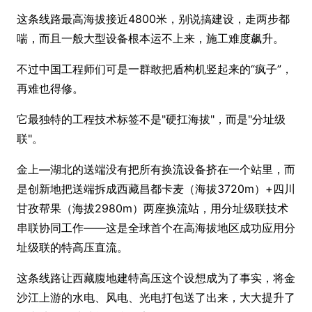
这条线路最高海拔接近4800米，别说搞建设，走两步都
喘，而且一般大型设备根本运不上来，施工难度飙升。
不过中国工程师们可是一群敢把盾构机竖起来的“疯子”，
再难也得修。
它最独特的工程技术标签不是"硬扛海拔"，而是"分址级
联"。
金上—湖北的送端没有把所有换流设备挤在一个站里，而
是创新地把送端拆成西藏昌都卡麦（海拔3720m）+四川
甘孜帮果（海拔2980m）两座换流站，用分址级联技术
串联协同工作——这是全球首个在高海拔地区成功应用分
址级联的特高压直流。
这条线路让西藏腹地建特高压这个设想成为了事实，将金
沙江上游的水电、风电、光电打包送了出来，大大提升了