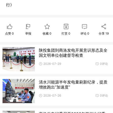
行》
点赞
0
举报
收藏
0
打赏
0
评论
0
分享
19
陕投集团到商洛发电开展意识形态及全
国文明单位创建督导检查
2026-07-29
0评论
清水川能源半年发电量刷新纪录，提质
增效跑出“加速度”
2026-07-26
0评论