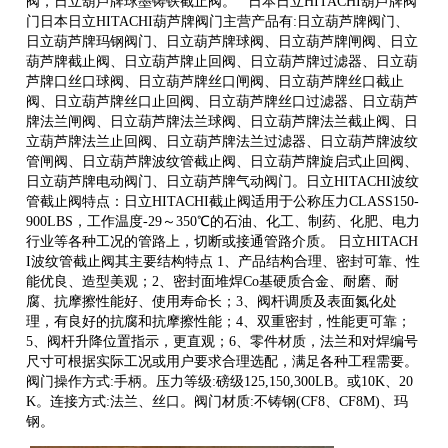
阀，日立葫芦牌球墨铸铁截止阀。 日本日立HITACHI葫芦牌阀
门日本日立HITACHI葫芦牌阀门主营产品有:日立葫芦牌阀门、
日立葫芦牌玛钢阀门、日立葫芦牌球阀、日立葫芦牌闸阀、日立
葫芦牌截止阀、日立葫芦牌止回阀、日立葫芦牌过滤器、日立葫
芦牌口丝口球阀、日立葫芦牌丝口闸阀、日立葫芦牌丝口截止
阀、日立葫芦牌丝口止回阀、日立葫芦牌丝口过滤器、日立葫芦
牌法兰闸阀、日立葫芦牌法兰球阀、日立葫芦牌法兰截止阀、日
立葫芦牌法兰止回阀、日立葫芦牌法兰过滤器、日立葫芦牌波纹
管闸阀、日立葫芦牌波纹管截止阀、日立葫芦牌旋启式止回阀、
日立葫芦牌电动阀门、日立葫芦牌气动阀门。日立HITACHI波纹
管截止阀特点：日立HITACHI截止阀适用于公称压力CLASS150-
900LBS，工作温度-29～350℃的石油、化工、制药、化肥、电力
行业等各种工况的管路上，切断或接通管路介质。 日立HITACH
I波纹管截止阀其主要结构特点 1、产品结构合理、密封可靠、性
能优良、造型美观；2、密封面堆焊Co基硬质合金、耐磨、耐
腐、抗摩擦性能好、使用寿命长；3、阀杆调质及表面氮化处
理，有良好的抗腐和抗摩擦性能；4、双重密封，性能更可靠；
5、阀杆升降位置指示，更直观；6、零件材质，法兰和对焊编号
尺寸可根据实际工况或用户要求合理选配，满足各种工程需要。
阀门操作方式:手柄。压力等级:磅级125,150,300LB。或10K、20
K。连接方式:法兰、丝口。阀门材质:不铸钢(CF8、CF8M)、玛
钢。