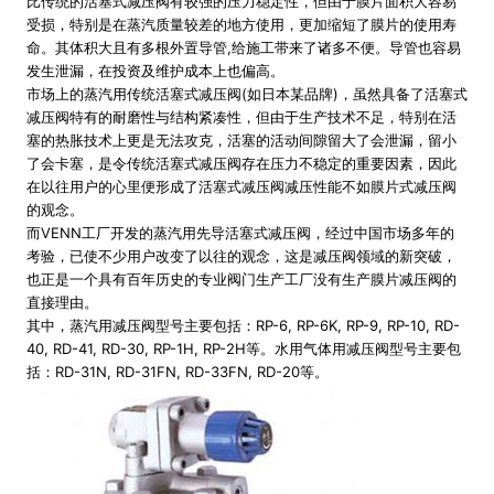
比传统的活塞式减压阀有较强的压力稳定性，但由于膜片面积大容易
受损，特别是在蒸汽质量较差的地方使用，更加缩短了膜片的使用寿
命。其体积大且有多根外置导管,给施工带来了诸多不便。导管也容易
发生泄漏，在投资及维护成本上也偏高。
市场上的蒸汽用传统活塞式减压阀(如日本某品牌)，虽然具备了活塞式
减压阀特有的耐磨性与结构紧凑性，但由于生产技术不足，特别在活
塞的热胀技术上更是无法攻克，活塞的活动间隙留大了会泄漏，留小
了会卡塞，是令传统活塞式减压阀存在压力不稳定的重要因素，因此
在以往用户的心里便形成了活塞式减压阀减压性能不如膜片式减压阀
的观念。
而VENN工厂开发的蒸汽用先导活塞式减压阀，经过中国市场多年的
考验，已使不少用户改变了以往的观念，这是减压阀领域的新突破，
也正是一个具有百年历史的专业阀门生产工厂没有生产膜片减压阀的
直接理由。
其中，蒸汽用减压阀型号主要包括：RP-6, RP-6K, RP-9, RP-10, RD-
40, RD-41, RD-30, RP-1H, RP-2H等。水用气体用减压阀型号主要包
括：RD-31N, RD-31FN, RD-33FN, RD-20等。