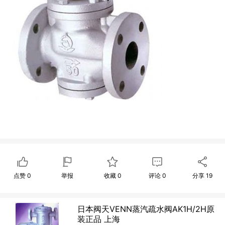
点赞
0
举报
收藏
0
评论
0
分享
19
日本阀天VENN蒸汽疏水阀AK1H/2H原
装正品 上海