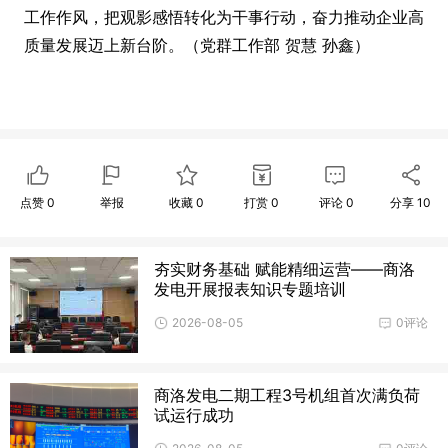
工作作风，把观影感悟转化为干事行动，奋力推动企业高
质量发展迈上新台阶。（党群工作部 贺慧 孙鑫）
点赞
0
举报
收藏
0
打赏
0
评论
0
分享
10
夯实财务基础 赋能精细运营——商洛
发电开展报表知识专题培训
2026-08-05
0评论
商洛发电二期工程3号机组首次满负荷
试运行成功