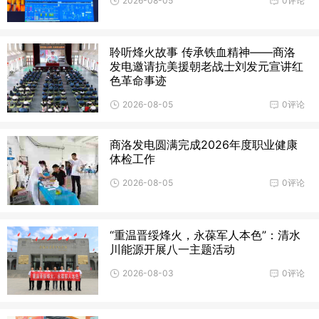
2026-08-05
0评论
聆听烽火故事 传承铁血精神——商洛
发电邀请抗美援朝老战士刘发元宣讲红
色革命事迹
2026-08-05
0评论
商洛发电圆满完成2026年度职业健康
体检工作
2026-08-05
0评论
“重温晋绥烽火，永葆军人本色”：清水
川能源开展八一主题活动
2026-08-03
0评论